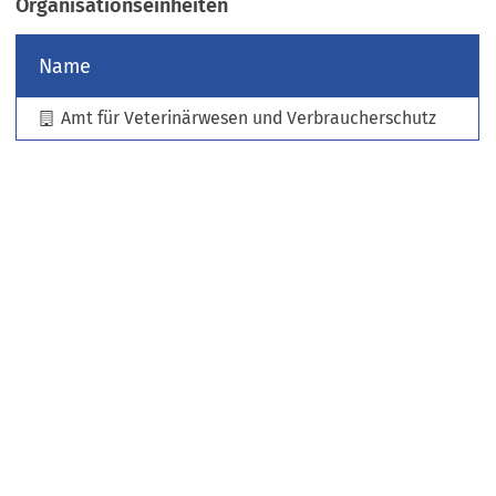
Organisationseinheiten
e
u
Name
e
n
Amt für Veterinärwesen und Verbraucherschutz
T
a
b
)