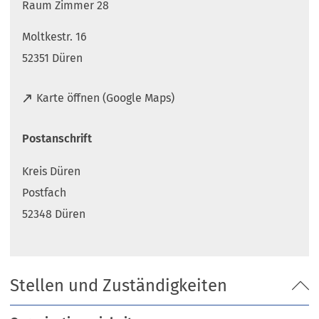
Raum Zimmer 28
Moltkestr. 16
52351 Düren
(
Karte öffnen (Google Maps)
Ö
f
Postanschrift
f
n
Kreis Düren
e
t
Postfach
i
52348 Düren
n
e
i
n
Stellen und Zuständigkeiten
e
m
n