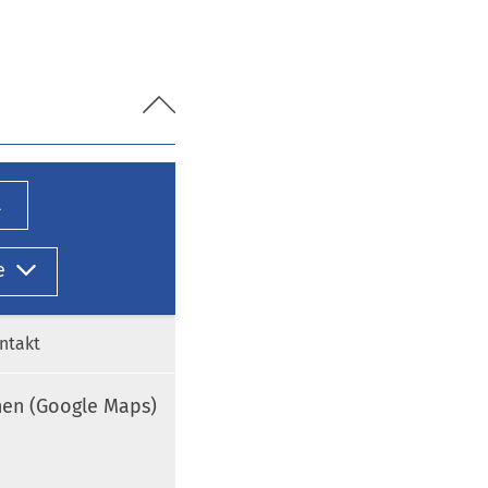
l
e
ntakt
nen (Google Maps)