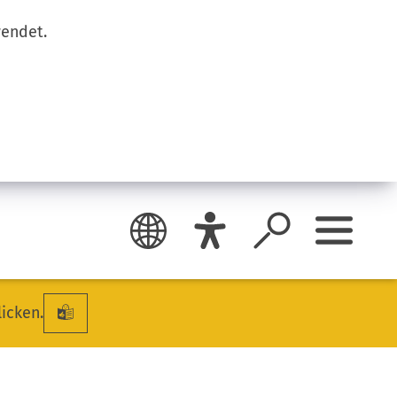
wendet.
licken.