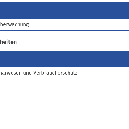
)
überwachung
heiten
inärwesen und Verbraucherschutz