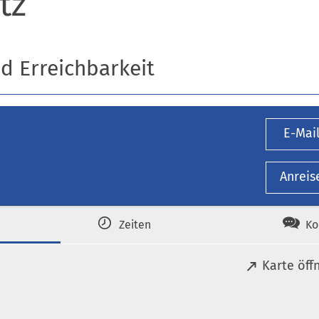
tz
nd Erreichbarkeit
E-Mai
Anreis
Zeiten
Ko
(
Karte öff
Ö
f
f