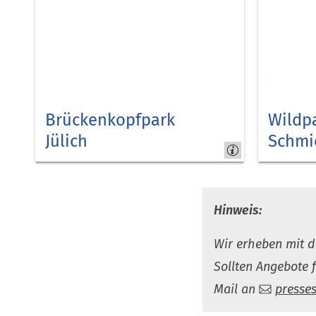
Brückenkopfpark
Wildp
Jülich
Schmi
Tiere
Für die
und
Familie
mehr
Hinweis:
Wir erheben mit di
Sollten Angebote f
Mail an
presses