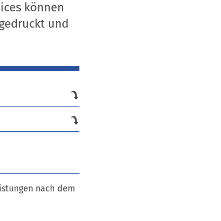
vices können
sgedruckt und
eistungen nach dem