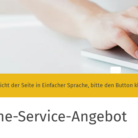
icht der Seite in Einfacher Sprache, bitte den Button k
ne-Service-Angebot