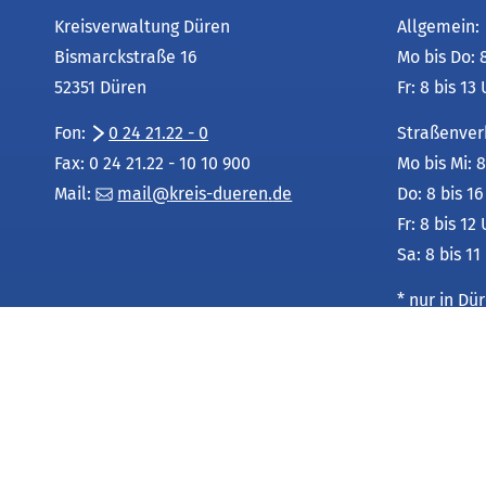
)
T
u
b
n
Kreisverwaltung Düren
Allgemein:
a
e
)
T
Bismarckstraße 16
Mo bis Do: 
b
n
a
)
52351 Düren
Fr: 8 bis 13
T
b
a
)
Fon:
0 24 21.22 - 0
Straßenver
b
Fax: 0 24 21.22 - 10 10 900
Mo bis Mi: 8
)
Mail:
mail
kreis-dueren
de
Do: 8 bis 1
Fr: 8 bis 12
Sa: 8 bis 11
* nur in D
Leistungsu
unter:
Service-