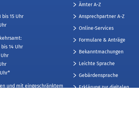
Ämter A-Z
Ansprechpartner A-Z
8 bis 15 Uhr
 Uhr
Online-Services
kehrsamt:
Formulare & Anträge
 bis 14 Uhr
Bekanntmachungen
6 Uhr
Leichte Sprache
 Uhr
 Uhr*
Gebärdensprache
üren und mit eingeschränktem
Erklärung zur digitalen
Barrierefreiheit
mfang. Weitere Informationen
Sitemap
 und Öffnungszeiten
.