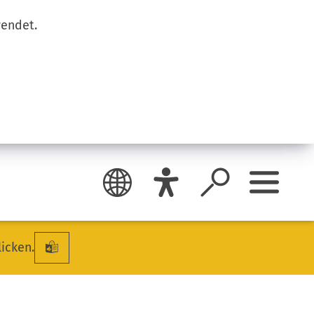
wendet.
licken.