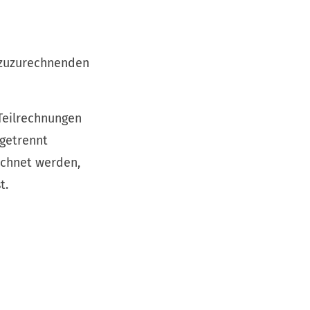
h zuzurechnenden
Teilrechnungen
getrennt
echnet werden,
t.