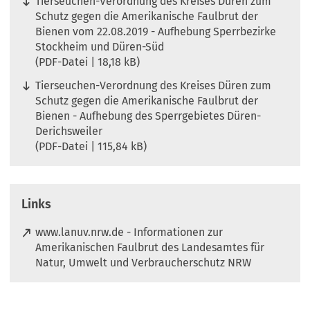
Tierseuchen-Verordnung des Kreises Düren zum
Schutz gegen die Amerikanische Faulbrut der
Bienen vom 22.08.2019 - Aufhebung Sperrbezirke
Stockheim und Düren-Süd
PDF
-Datei
18,18 kB
Tierseuchen-Verordnung des Kreises Düren zum
Schutz gegen die Amerikanische Faulbrut der
Bienen - Aufhebung des Sperrgebietes Düren-
Derichsweiler
PDF
-Datei
115,84 kB
Links
www.lanuv.nrw.de - Informationen zur
Amerikanischen Faulbrut des Landesamtes für
(
Natur, Umwelt und Verbraucherschutz NRW
Ö
f
f