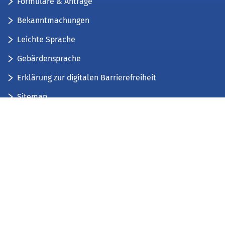
Formulare & Anträge
Bekanntmachungen
Leichte Sprache
Gebärdensprache
Erklärung zur digitalen Barrierefreiheit
Sitemap
Der Kreis Düren stellt sich vor
Wir bieten...
Wir bilden aus...
Stellenausschreibungen