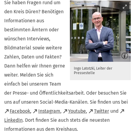
Sie haben Fragen rund um
den Kreis Düren? Benötigen
Informationen aus
bestimmten Ämtern oder
wünschen Interviews,
Bildmaterial sowie weitere
Zahlen, Daten und Fakten?
Dann helfen wir Ihnen gerne
Ingo Latotzki, Leiter der
Pressestelle
weiter. Melden Sie sich
einfach bei unserem Team
der Presse- und Öffentlichkeitsarbeit. Oder besuchen Sie
uns auf unseren Social-Media-Kanälen. Sie finden uns bei
(Öffnet
(Öffnet
(Öffnet
(Öffnet
Facebook
,
Instagram
,
Youtube
,
Twitter
und
in
in
in
in
(Öffnet
LinkedIn
. Dort finden Sie auch stets die neuesten
einem
einem
einem
einem
in
Informationen aus dem Kreishaus.