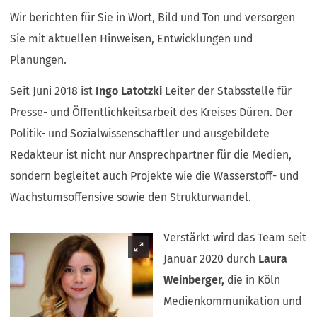
neuen
neuen
neuen
neuen
einem
Wir berichten für Sie in Wort, Bild und Ton und versorgen
Tab)
Tab)
Tab)
Tab)
neuen
Sie mit aktuellen Hinweisen, Entwicklungen und
Tab)
Planungen.
Seit Juni 2018 ist
Ingo Latotzki
Leiter der Stabsstelle für
Presse- und Öffentlichkeitsarbeit des Kreises Düren. Der
Politik- und Sozialwissenschaftler und ausgebildete
Redakteur ist nicht nur Ansprechpartner für die Medien,
sondern begleitet auch Projekte wie die Wasserstoff- und
Wachstumsoffensive sowie den Strukturwandel.
Verstärkt wird das Team seit
Januar 2020 durch
Laura
Weinberger,
die in Köln
Medienkommunikation und