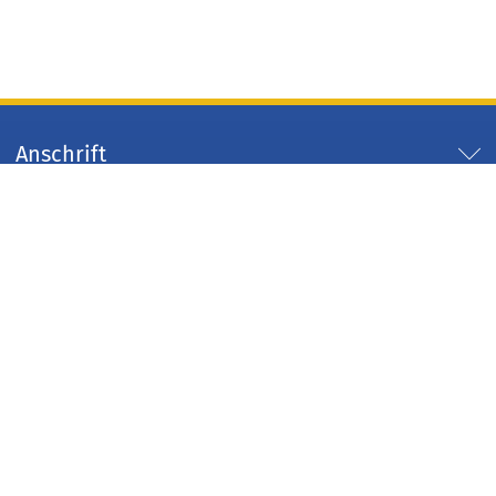
Anschrift
Servicezeiten
Servicelinks
Arbeitgeber Kreis Düren