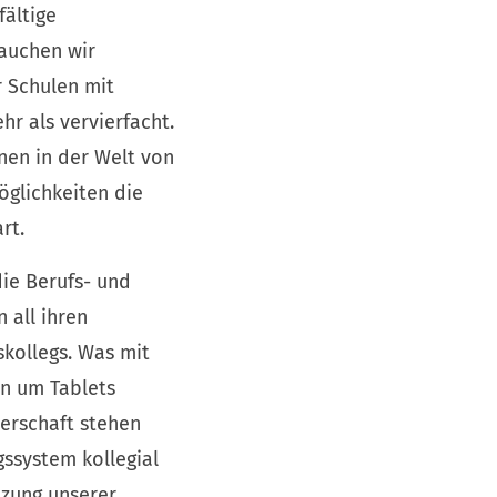
fältige
rauchen wir
r Schulen mit
hr als vervierfacht.
rnen in der Welt von
öglichkeiten die
rt.
die Berufs- und
 all ihren
skollegs. Was mit
n um Tablets
lerschaft stehen
gssystem kollegial
tzung unserer