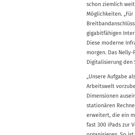
schon ziemlich weit
Möglichkeiten. „Für
Breitbandanschlüss
gigabitfähigen Inte
Diese moderne Infra
morgen. Das Nelly-P
Digitalisierung den
„Unsere Aufgabe als
Arbeitswelt vorzuber
Dimensionen auseina
stationären Rechne
erweitert, die ein 
fast 300 iPads zur 
organisieren. So is