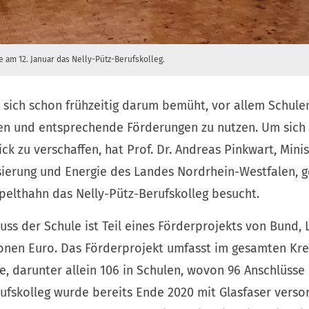
te am 12. Januar das Nelly-Pütz-Berufskolleg.
 sich schon frühzeitig darum bemüht, vor allem Schule
ten und entsprechende Förderungen zu nutzen. Um sich
k zu verschaffen, hat Prof. Dr. Andreas Pinkwart, Minis
lisierung und Energie des Landes Nordrhein-Westfalen,
pelthahn das Nelly-Pütz-Berufskolleg besucht.
uss der Schule ist Teil eines Förderprojekts von Bund,
ionen Euro. Das Förderprojekt umfasst im gesamten Kre
, darunter allein 106 in Schulen, wovon 96 Anschlüsse b
ufskolleg wurde bereits Ende 2020 mit Glasfaser verso