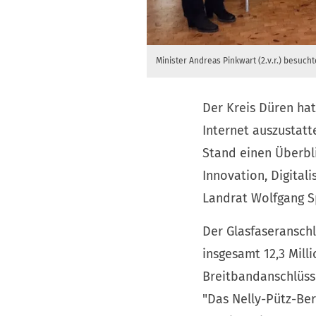
Minister Andreas Pinkwart (2.v.r.) besuch
Der Kreis Düren hat
Internet auszustat
Stand einen Überblic
Innovation, Digita
Landrat Wolfgang S
Der Glasfaseranschl
insgesamt 12,3 Mill
Breitbandanschlüsse
"Das Nelly-Pütz-Ber