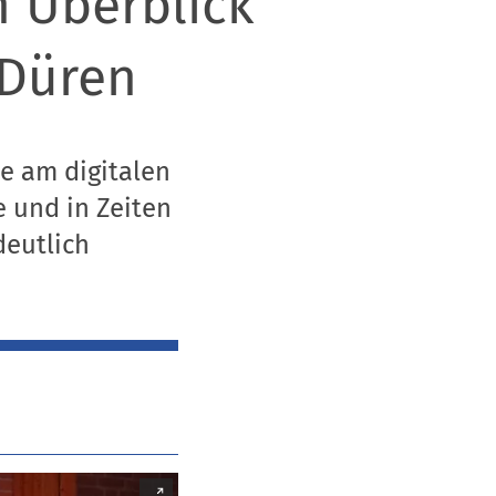
h Überblick
 Düren
be am digitalen
 und in Zeiten
deutlich