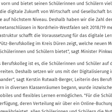
 vorn und bietet seinen Schülerinnen und Schülern viel
 die digitale Zukunft von Wirtschaft und Gesellschaft b
e auf höchstem Niveau. Deshalb haben wir die Zahl de
rnetanschlüssen in Nordrhein-Westfalen seit 2018/19 me
struktur schafft die Voraussetzung für das digitale Le
ütz-Berufskolleg im Kreis Düren zeigt, welche neuen M
 Schülerinnen und Schülern bietet", sagt Minister Pinkwa
 Berufskolleg ist es, die Schülerinnen und Schüler auf 
eiten. Deshalb setzen wir uns mit der Digitalisierung in
nder", sagt Kerstin Rutwalt-Berger, Leiterin des Beruf
rn in diversen Klassenräumen begann, wurde inzwische
mobiles und flexibles Lernen ermöglichen. "Für die Schü
Verfügung, deren Verteilung wir über ein Online-Buchun
t gewährleistet, allen Schülerinnen und Schülern die Nu