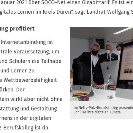
Januar 2021 über SOCO-Net einen Gigabittarif. Es ist ein
itales Lernen im Kreis Düren", sagt Landrat Wolfgang 
ng profitiert
 Internetanbindung ist
ntrale Voraussetzung, um
und Schülern die Teilhabe
 und Lernen zu
e Wettbewerbsfähigkeit
tärken. Der
ein wirkt aber nicht ohne
tattung und Gestaltung
Im Nelly-Pütz-Berufskolleg präsenti
Schüler ihre digitalen Künste.
nens in der digitalen
z-Berufskolleg ist da