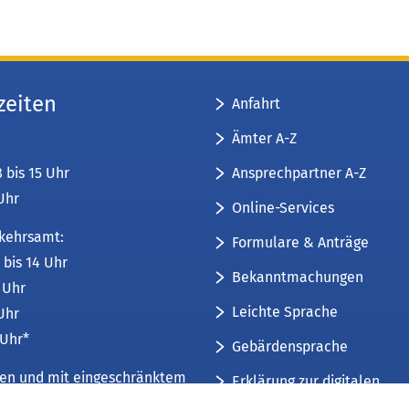
zeiten
Anfahrt
Ämter A-Z
Ansprechpartner A-Z
8 bis 15 Uhr
 Uhr
Online-Services
kehrsamt:
Formulare & Anträge
 bis 14 Uhr
Bekanntmachungen
6 Uhr
Leichte Sprache
 Uhr
 Uhr*
Gebärdensprache
üren und mit eingeschränktem
Erklärung zur digitalen
Barrierefreiheit
mfang. Weitere Informationen