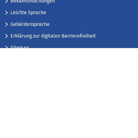
Bekanntmachungen
Leichte Sprache
Gebärdensprache
Erklärung zur digitalen Barrierefreiheit
Sitemap
Der Kreis Düren stellt sich vor
Wir bieten...
Wir bilden aus...
Stellenausschreibungen