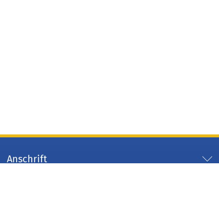
Anschrift
Servicezeiten
Servicelinks