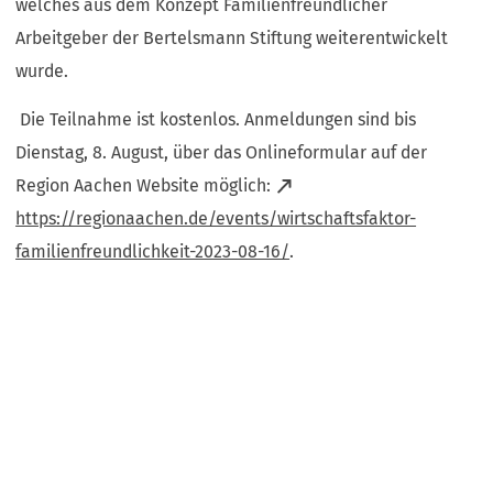
welches aus dem Konzept Familienfreundlicher
Arbeitgeber der Bertelsmann Stiftung weiterentwickelt
wurde.
Die Teilnahme ist kostenlos. Anmeldungen sind bis
Dienstag, 8. August, über das Onlineformular auf der
Region Aachen Website möglich:
https://regionaachen.de/events/wirtschaftsfaktor-
(Öffnet
familienfreundlichkeit-2023-08-16/
.
in
einem
neuen
Tab)