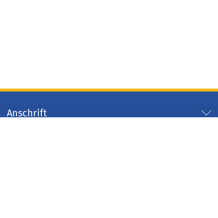
Anschrift
Servicezeiten
Servicelinks
Arbeitgeber Kreis Düren