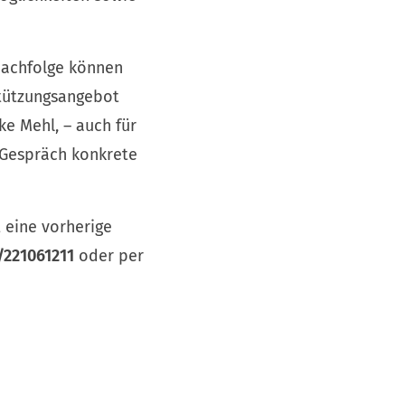
nachfolge können
stützungsangebot
ke Mehl, – auch für
m Gespräch konkrete
t eine vorherige
/221061211
oder per