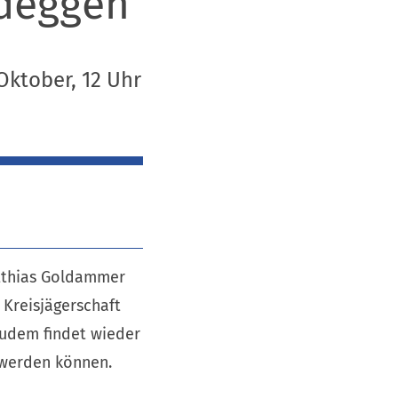
ideggen
Oktober, 12 Uhr
atthias Goldammer
 Kreisjägerschaft
Zudem findet wieder
t werden können.