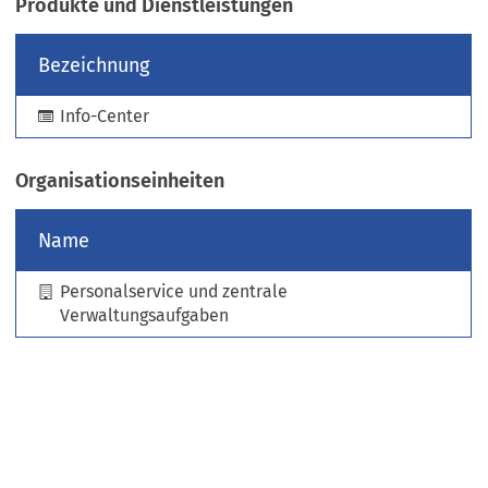
Produkte und Dienstleistungen
e
u
Bezeichnung
e
n
Info-Center
T
a
b
Organisationseinheiten
)
Name
Personalservice und zentrale
Verwaltungsaufgaben