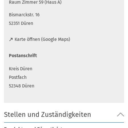
Raum Zimmer 59 (Haus A)
Bismarckstr. 16
52351 Düren
(
Karte öffnen (Google Maps)
Ö
f
Postanschrift
f
n
Kreis Düren
e
t
Postfach
i
52348 Düren
n
e
i
n
Stellen und Zuständigkeiten
e
m
n