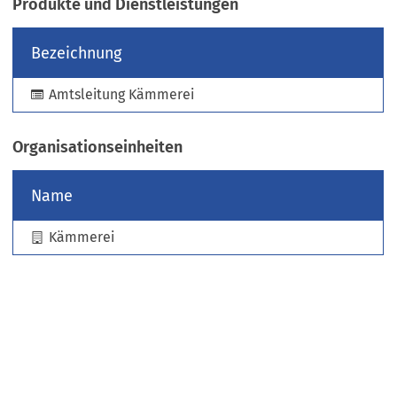
Produkte und Dienstleistungen
e
u
Bezeichnung
e
n
Amtsleitung Kämmerei
T
a
b
Organisationseinheiten
)
Name
Kämmerei