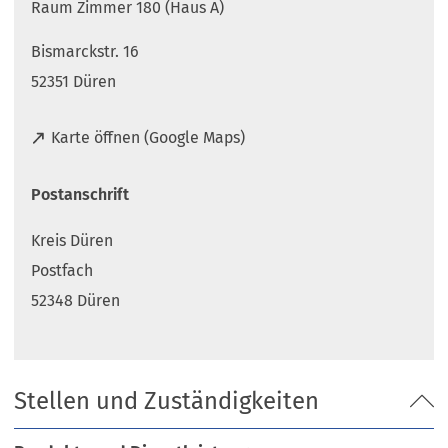
Raum Zimmer 180 (Haus A)
Bismarckstr. 16
52351 Düren
(
Karte öffnen (Google Maps)
Ö
f
Postanschrift
f
n
Kreis Düren
e
t
Postfach
i
52348 Düren
n
e
i
n
Stellen und Zuständigkeiten
e
m
n