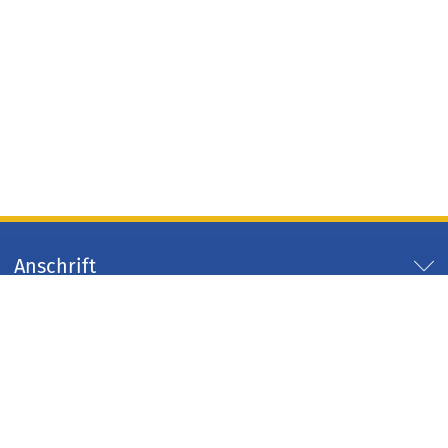
Anschrift
Servicezeiten
Servicelinks
Arbeitgeber Kreis Düren