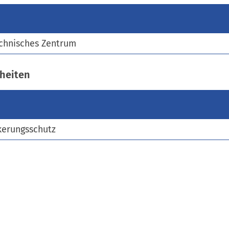
)
chnisches Zentrum
heiten
kerungsschutz