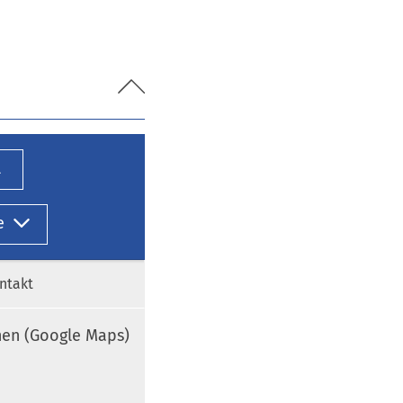
l
e
ntakt
nen (Google Maps)