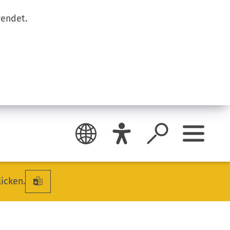
wendet.
licken.