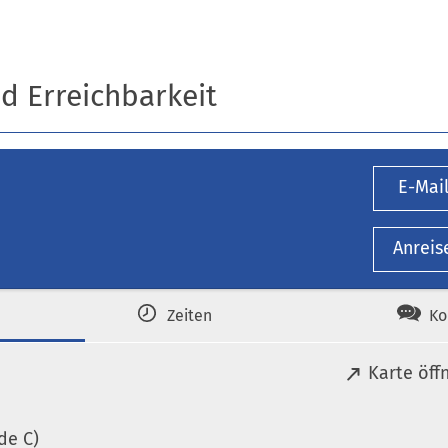
nd Erreichbarkeit
E-Mai
Anreis
Zeiten
Ko
(
Karte öff
Ö
f
de C)
f