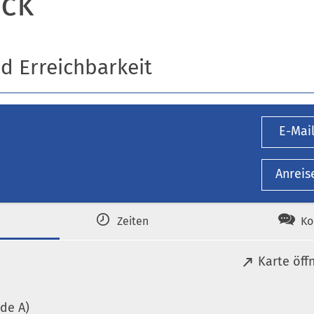
ck
nd Erreichbarkeit
E-Mai
Anreis
Zeiten
Ko
(
Karte öff
Ö
f
de A)
f