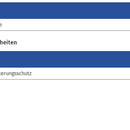
)
e
heiten
kerungsschutz