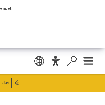
wendet.
licken.