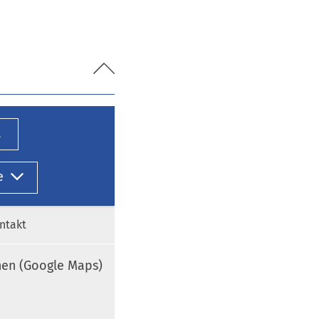
l
e
ntakt
nen (Google Maps)