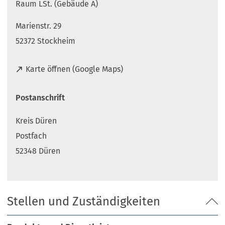
Raum LSt. (Gebäude A)
Marienstr. 29
52372 Stockheim
(
Karte öffnen (Google Maps)
Ö
f
Postanschrift
f
n
Kreis Düren
e
t
Postfach
i
52348 Düren
n
e
i
n
Stellen und Zuständigkeiten
e
m
n