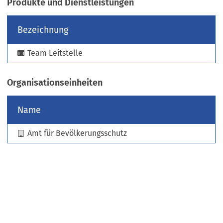
Produkte und Dienstleistungen
e
u
Bezeichnung
e
n
Team Leitstelle
T
a
b
Organisationseinheiten
)
Name
Amt für Bevölkerungsschutz