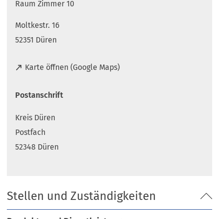
Raum Zimmer 10
Moltkestr. 16
52351 Düren
(
Karte öffnen (Google Maps)
Ö
f
Postanschrift
f
n
Kreis Düren
e
t
Postfach
i
52348 Düren
n
e
i
n
Stellen und Zuständigkeiten
e
m
n