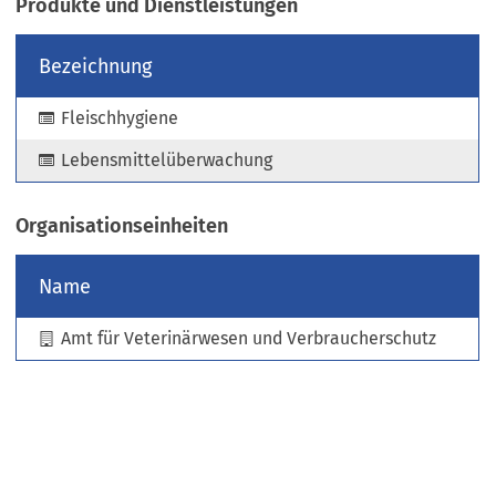
Produkte und Dienstleistungen
e
u
Bezeichnung
e
n
Fleischhygiene
T
a
Lebensmittelüberwachung
b
)
Organisationseinheiten
Name
Amt für Veterinärwesen und Verbraucherschutz