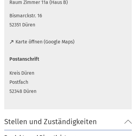
Raum Zimmer 11a (Haus B)
Bismarckstr. 16
52351 Düren
(
Karte öffnen (Google Maps)
Ö
f
Postanschrift
f
n
Kreis Düren
e
t
Postfach
i
52348 Düren
n
e
i
n
Stellen und Zuständigkeiten
e
m
n