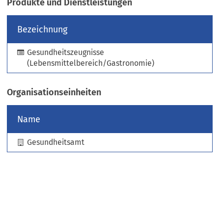
Produkte und Dienstleistungen
e
u
Bezeichnung
e
n
Gesundheitszeugnisse
T
(Lebensmittelbereich/Gastronomie)
a
b
)
Organisationseinheiten
Name
Gesundheitsamt