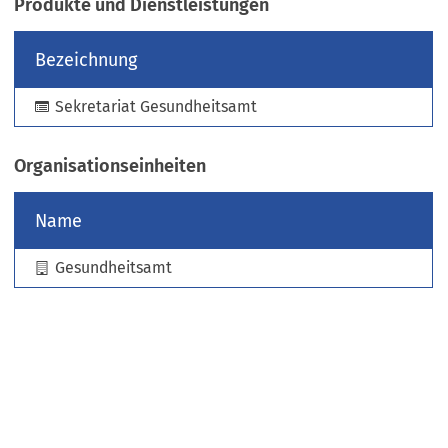
Produkte und Dienstleistungen
e
u
Bezeichnung
e
n
Sekretariat Gesundheitsamt
T
a
b
Organisationseinheiten
)
Name
Gesundheitsamt