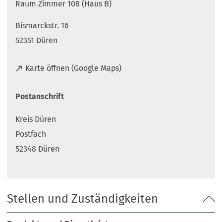
Raum Zimmer 108 (Haus B)
Bismarckstr. 16
52351 Düren
(
Karte öffnen (Google Maps)
Ö
f
Postanschrift
f
n
Kreis Düren
e
t
Postfach
i
52348 Düren
n
e
i
n
Stellen und Zuständigkeiten
e
m
n