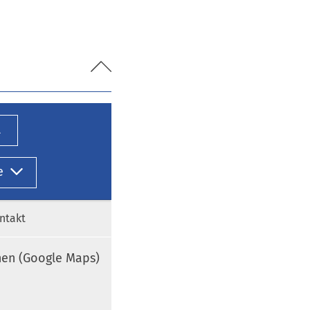
l
e
ntakt
nen (Google Maps)