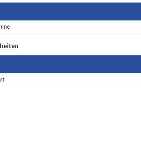
)
amme
heiten
mt