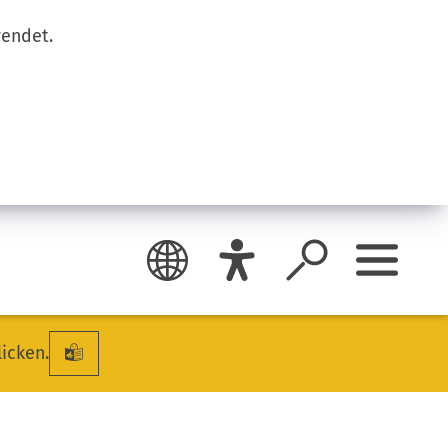
wendet.
licken.