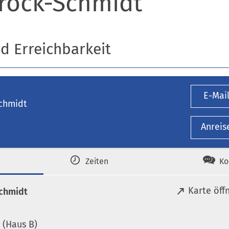
rock-Schmidt
nd Erreichbarkeit
E-Mai
chmidt
Anreis
Zeiten
Ko
(
Karte öff
chmidt
Ö
f
 (Haus B)
f