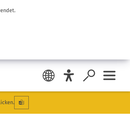
wendet.
licken.