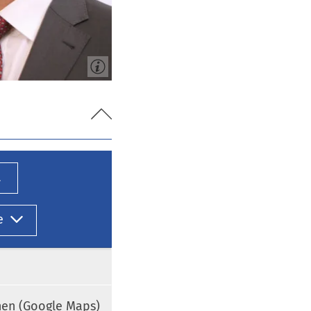
l
e
nen (Google Maps)