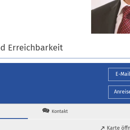
nd Erreichbarkeit
E-Mai
Anreis
Kontakt
(
Karte öff