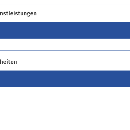
T
a
nstleistungen
b
)
heiten