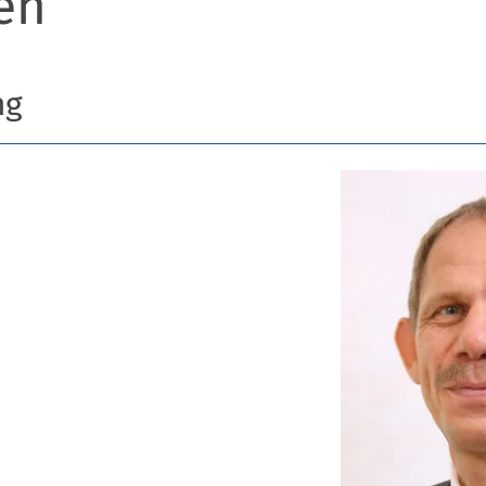
en
ng