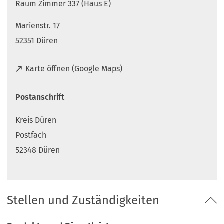
Raum Zimmer 337 (Haus E)
Marienstr. 17
52351 Düren
(
Karte öffnen (Google Maps)
Ö
f
Postanschrift
f
n
Kreis Düren
e
t
Postfach
i
52348 Düren
n
e
i
n
Stellen und Zuständigkeiten
e
m
n