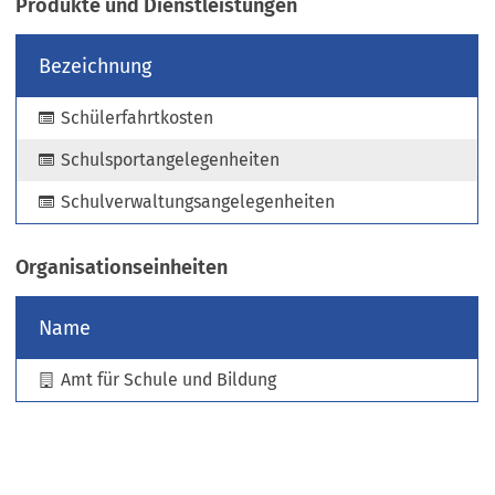
Produkte und Dienstleistungen
e
u
Bezeichnung
e
n
Schülerfahrtkosten
T
a
Schulsportangelegenheiten
b
)
Schulverwaltungsangelegenheiten
Organisationseinheiten
Name
Amt für Schule und Bildung