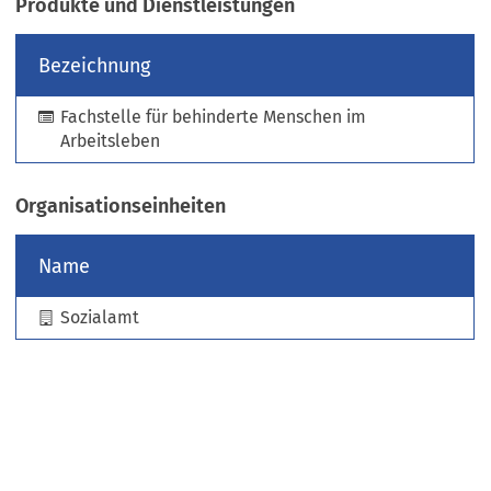
Produkte und Dienstleistungen
e
u
Bezeichnung
e
n
Fachstelle für behinderte Menschen im
T
Arbeitsleben
a
b
)
Organisationseinheiten
Name
Sozialamt