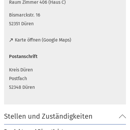
Raum Zimmer 406 (Haus C)
Bismarckstr. 16
52351 Düren
(
Karte öffnen (Google Maps)
Ö
f
Postanschrift
f
n
Kreis Düren
e
t
Postfach
i
52348 Düren
n
e
i
n
Stellen und Zuständigkeiten
e
m
n