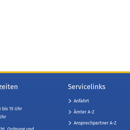
zeiten
Servicelinks
Anfahrt
8 bis 15 Uhr
Ämter A-Z
 Uhr
Ansprechpartner A-Z
cht, Ordnung und