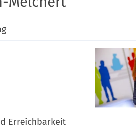
n-Melchert
ng
nd Erreichbarkeit