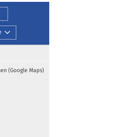
l
e
nen (Google Maps)