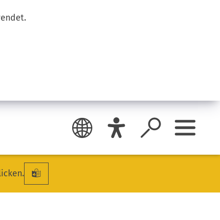
wendet.
licken.