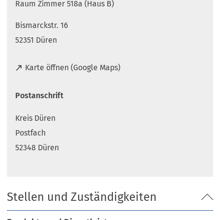
Raum Zimmer 518a (Haus B)
Bismarckstr. 16
52351 Düren
(
Karte öffnen (Google Maps)
Ö
f
Postanschrift
f
n
Kreis Düren
e
t
Postfach
i
52348 Düren
n
e
i
n
Stellen und Zuständigkeiten
e
m
n