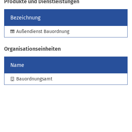
Produkte und Dienstleistungen
e
u
Bezeichnung
e
n
Außendienst Bauordnung
T
a
b
Organisationseinheiten
)
Name
Bauordnungsamt