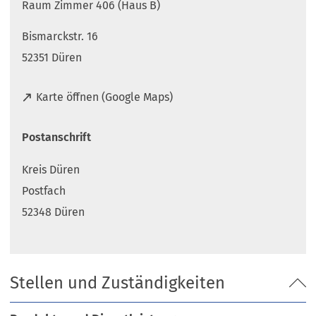
Raum Zimmer 406 (Haus B)
Bismarckstr. 16
52351 Düren
(
Karte öffnen (Google Maps)
Ö
f
Postanschrift
f
n
Kreis Düren
e
t
Postfach
i
52348 Düren
n
e
i
n
Stellen und Zuständigkeiten
e
m
n