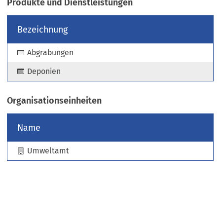
Produkte und Dienstleistungen
e
u
Bezeichnung
e
n
Abgrabungen
T
a
Deponien
b
)
Organisationseinheiten
Name
Umweltamt