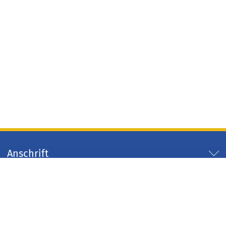
Anschrift
Servicezeiten
Servicelinks