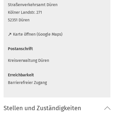
Straßenverkehrsamt Düren
Kölner Landstr. 271
52351 Düren
(
Karte öffnen (Google Maps)
Ö
f
Postanschrift
f
n
Kreisverwaltung Düren
e
t
i
Erreichbarkeit
n
Barrierefreier Zugang
e
i
n
e
Stellen und Zuständigkeiten
m
n