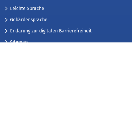
Leichte Sprache
Gebärdensprache
Erklärung zur digitalen Barrierefreiheit
Sitemap
Der Kreis Düren stellt sich vor
Wir bieten...
Wir bilden aus...
Stellenausschreibungen
Impressum
Datenschutz
Kontakt