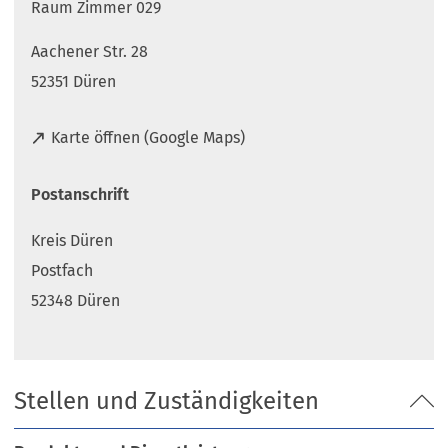
Raum Zimmer 029
Aachener Str. 28
52351 Düren
(
Karte öffnen (Google Maps)
Ö
f
Postanschrift
f
n
Kreis Düren
e
t
Postfach
i
52348 Düren
n
e
i
n
Stellen und Zuständigkeiten
e
m
n