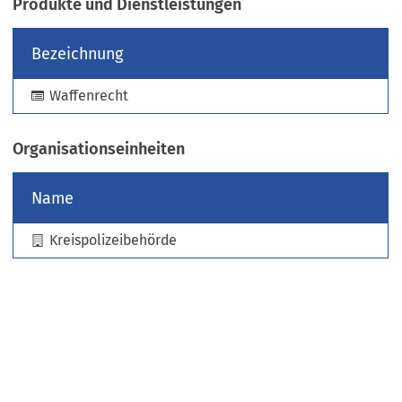
Produkte und Dienstleistungen
e
u
Bezeichnung
e
n
Waffenrecht
T
a
b
Organisationseinheiten
)
Name
Kreispolizeibehörde