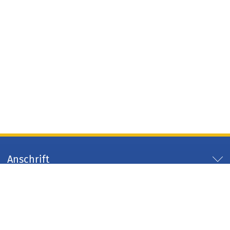
Anschrift
Servicezeiten
Servicelinks