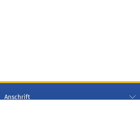
Anschrift
Servicezeiten
Servicelinks