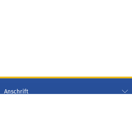
Anschrift
Servicezeiten
Servicelinks