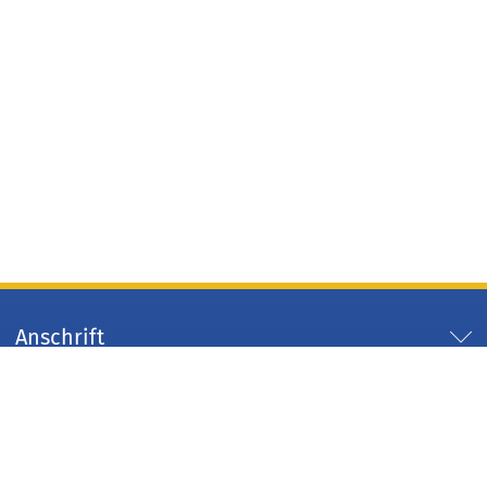
Anschrift
Servicezeiten
Servicelinks