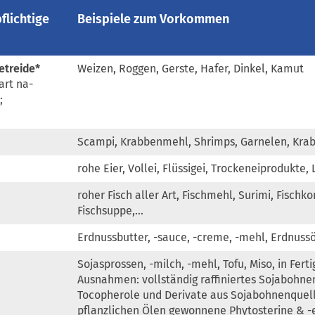
lichtige
Beispiele zum Vorkommen
etreide*
Weizen, Roggen, Gerste, Hafer, Dinkel, Kamut
art na-
;
Scampi, Krabbenmehl, Shrimps, Garnelen, Krab
rohe Eier, Vollei, Flüssigei, Trockeneiprodukte, 
roher Fisch aller Art, Fischmehl, Surimi, Fischk
Fischsuppe,...
Erdnussbutter, -sauce, -creme, -mehl, Erdnuss
Sojasprossen, -milch, -mehl, Tofu, Miso, in Fert
Ausnahmen: vollständig raffiniertes Sojabohnen
Tocopherole und Derivate aus Sojabohnenquell
pflanzlichen Ölen gewonnene Phytosterine & -