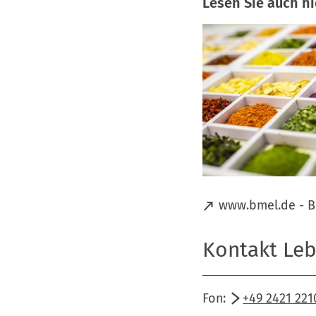
Lesen Sie auch hi
(
www.bmel.de - B
Ö
f
Kontakt Le
f
n
e
Fon:
+49 2421 221
t