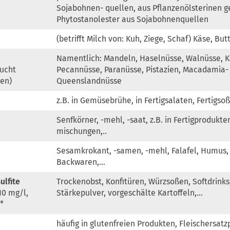
Sojabohnen- quellen, aus Pflanzenölsterinen
Phytostanolester aus Sojabohnenquellen
(betrifft Milch von: Kuh, Ziege, Schaf) Käse, But
Namentlich: Mandeln, Haselnüsse, Walnüsse, 
ucht
Pecannüsse, Paranüsse, Pistazien, Macadamia-
en)
Queenslandnüsse
z.B. in Gemüsebrühe, in Fertigsalaten, Fertigs
Senfkörner, -mehl, -saat, z.B. in Fertigprodukte
mischungen,..
Sesamkrokant, -samen, -mehl, Falafel, Humus,
Backwaren,…
ulfite
Trockenobst, Konfitüren, Würzsoßen, Softdrinks
10 mg/l,
Stärkepulver, vorgeschälte Kartoffeln,…
*
häufig in glutenfreien Produkten, Fleischersat