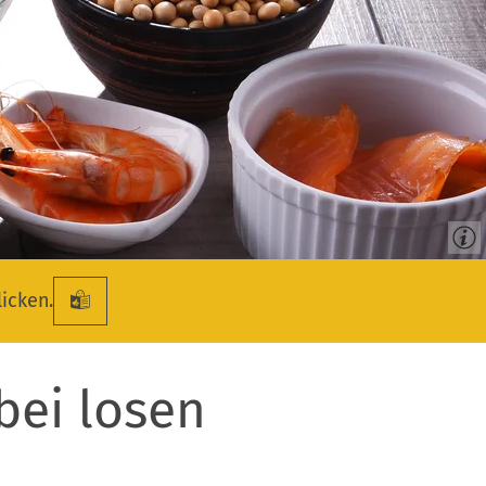
licken.
bei losen