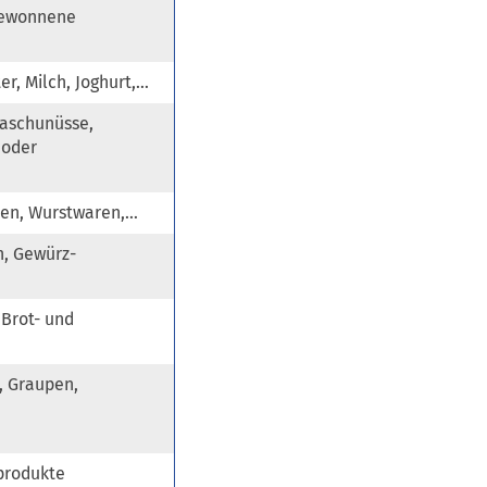
 gewonnene
ter, Milch, Joghurt,…
Kaschunüsse,
 oder
oßen, Wurstwaren,…
n, Gewürz-
 Brot- und
, Graupen,
zprodukte