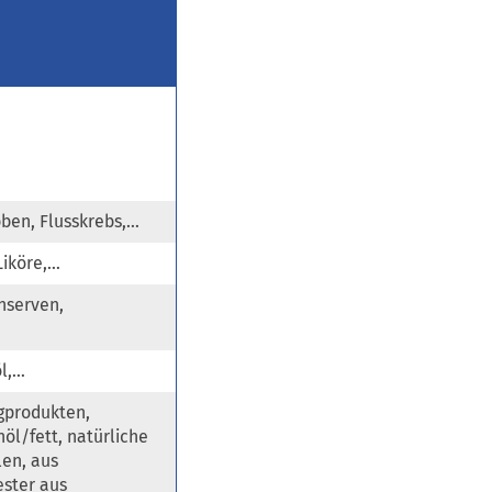
ben, Flusskrebs,…
Liköre,…
onserven,
öl,…
igprodukten,
öl/fett, natürliche
en, aus
ester aus