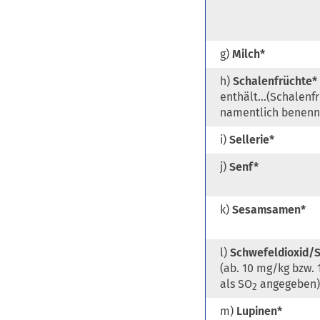
g)
Milch*
h)
Schalenfrüchte*
enthält…(Schalenfr
namentlich benenn
i)
Sellerie*
j)
Senf*
k)
Sesamsamen*
l)
Schwefeldioxid/S
(ab. 10 mg/kg bzw. 
als SO
angegeben)
2
m)
Lupinen*