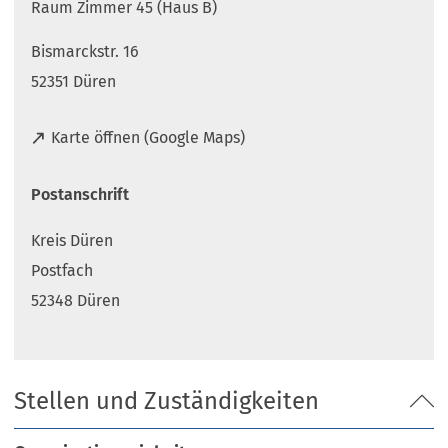
Raum Zimmer 45 (Haus B)
Bismarckstr. 16
52351 Düren
(
Karte öffnen (Google Maps)
Ö
f
Postanschrift
f
n
Kreis Düren
e
t
Postfach
i
52348 Düren
n
e
i
n
Stellen und Zuständigkeiten
e
m
n