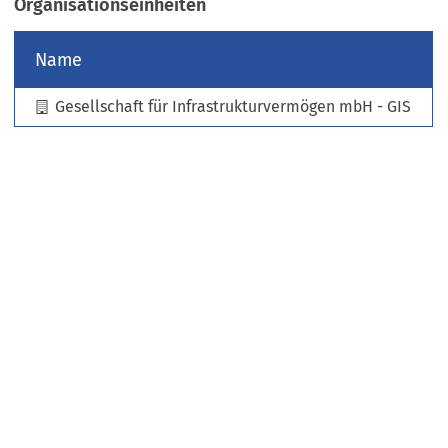
Organisationseinheiten
e
u
Name
e
n
Gesellschaft für Infrastrukturvermögen mbH - GIS
T
a
b
)