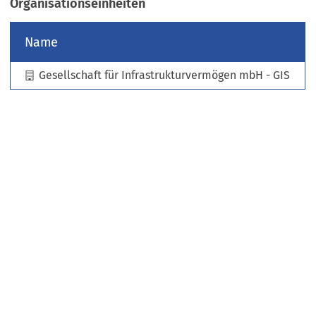
Organisationseinheiten
e
u
Name
e
n
Gesellschaft für Infrastrukturvermögen mbH - GIS
T
a
b
)