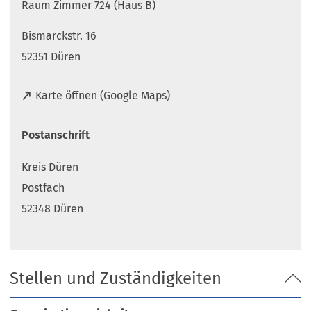
Raum Zimmer 724 (Haus B)
Bismarckstr. 16
52351 Düren
(
Karte öffnen (Google Maps)
Ö
f
Postanschrift
f
n
Kreis Düren
e
t
Postfach
i
52348 Düren
n
e
i
n
Stellen und Zuständigkeiten
e
m
n