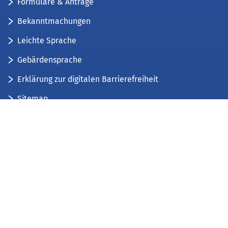
Formulare & Anträge
Bekanntmachungen
Leichte Sprache
Gebärdensprache
Erklärung zur digitalen Barrierefreiheit
Sitemap
Der Kreis Düren stellt sich vor
Wir bieten...
Wir bilden aus...
Stellenausschreibungen