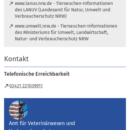
www.lanuv.nrw.de - Tierseuchen-Informationen
des LANUV (Landesamt für Natur, Umwelt und
(
Verbraucherschutz NRW)
Ö
www.umwelt.nrw.de - Tierseuchen-Informationen
f
des Ministeriums für Umwelt, Landwirtschaft,
f
(
Natur- und Verbraucherschutz NRW
n
Ö
e
f
t
Kontakt
f
i
n
n
e
e
Telefonische Erreichbarkeit
t
i
i
(Öffnet
02421 221039911
n
n
e
in
e
m
i
einem
n
n
e
neuen
e
u
Tab)
m
Amt für Veterinärwesen und
e
n