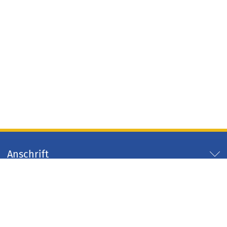
Anschrift
Servicezeiten
Servicelinks