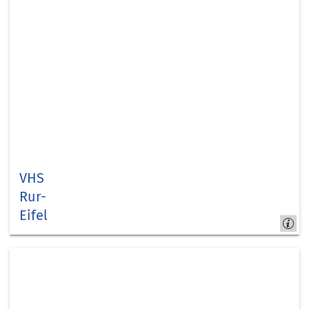
VHS
Rur-
Eifel
Kreis
Düren