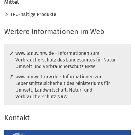
Mittel
TPO-haltige Produkte
Weitere Informationen im Web
www.lanuv.nrw.de - Informationen zum
Verbraucherschutz des Landesamtes für Natur,
(
Umwelt und Verbraucherschutz NRW
Ö
www.umwelt.nrw.de - Informationen zur
f
Lebensmittelsicherheit des Ministeriums für
f
Umwelt, Landwirtschaft, Natur- und
n
(
Verbraucherschutz NRW
e
Ö
t
f
i
Kontakt
f
n
n
e
e
i